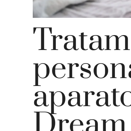
Tratam
person
aparat
Dream