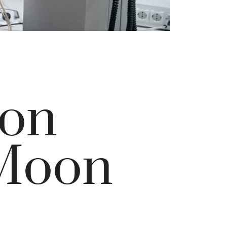
con
 Moon