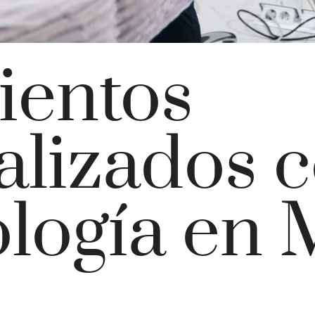
ientos
alizados 
ología en