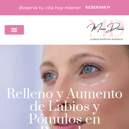
¡Reserva tu cita hoy mismo!
RESERVAR
Relleno y Aumento
de Labios y
Pómulos en