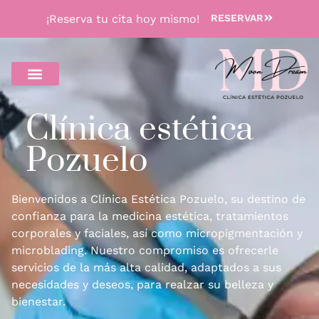
¡Reserva tu cita hoy mismo!
RESERVAR
Clínica estética
Pozuelo
Bienvenidos a Clínica Estética Pozuelo, su destino de
confianza para la medicina estética, tratamientos
corporales y faciales, así como micropigmentación y
microblading. Nuestro compromiso es ofrecerle
servicios de la más alta calidad, adaptados a sus
necesidades y deseos, para realzar su belleza y
bienestar.