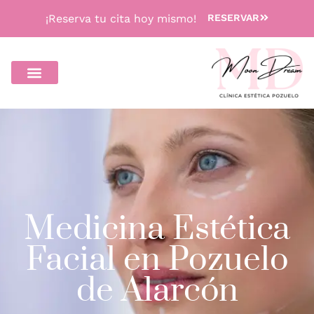
¡Reserva tu cita hoy mismo!
RESERVAR
Medicina Estética
Facial en Pozuelo
de Alarcón