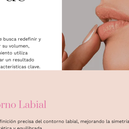
 busca redefinir y
r su volumen,
iento utiliza
ar un resultado
acterísticas clave.
orno Labial
inición precisa del contorno labial, mejorando la simetrí
ética y equilibrada.