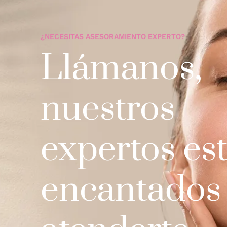
¿NECESITAS ASESORAMIENTO EXPERTO?
Llámanos,
nuestros
expertos es
encantados