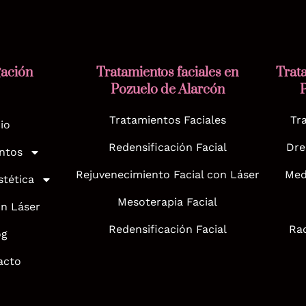
ación
Tratamientos faciales en
Trat
Pozuelo de Alarcón
Tratamientos Faciales
Tr
cio
Redensificación Facial
Dre
ntos
Rejuvenecimiento Facial con Láser
Med
stética
Mesoterapia Facial
ón Láser
Redensificación Facial
Rad
og
acto