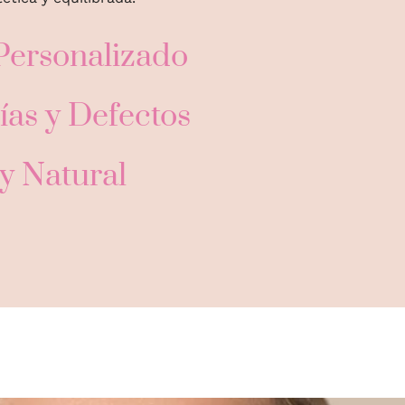
ersonalizado
ías y Defectos
y Natural