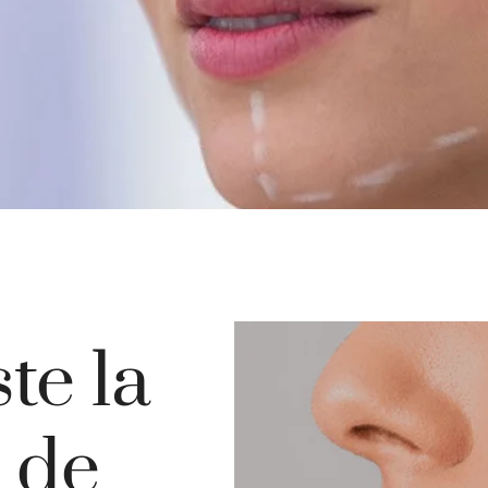
te la
 de