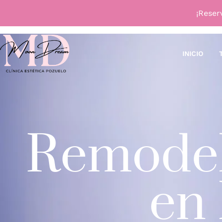
¡Reser
INICIO
Remodel
en