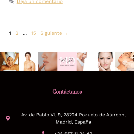
Deja un comentario
1
2
…
15
Siguiente
→
Contáctanos
Av. de Pablo VI, 9, 28224 Pozuelo de Alarcón,
Madrid, España
+34 657 11 34 49