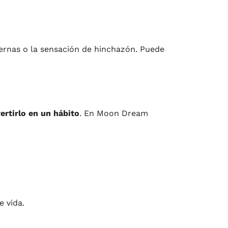
piernas o la sensación de hinchazón. Puede
ertirlo en un hábito
. En Moon Dream
e vida.