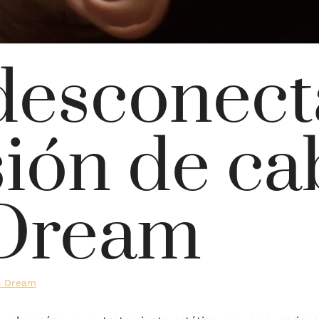
esconect
ión de ca
Dream
on Dream