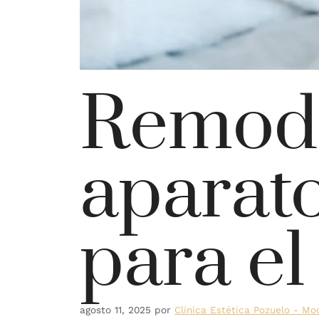
Remode
aparato
para el
agosto 11, 2025
por
Clínica Estética Pozuelo - M