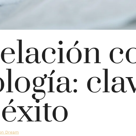
lación c
logía: cla
 éxito
oon Dream