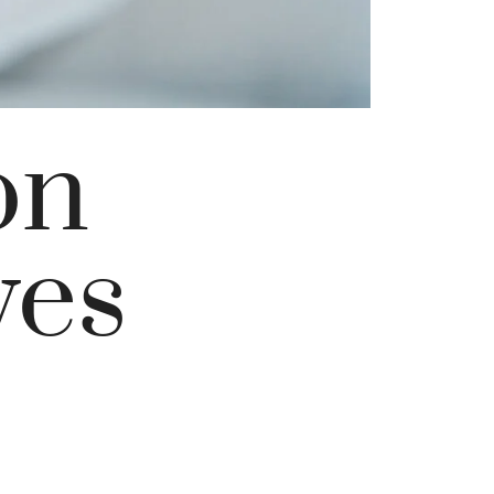
on
ves