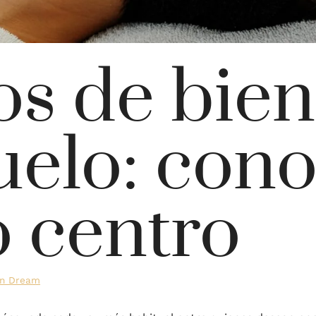
os de bien
uelo: con
o centro
on Dream