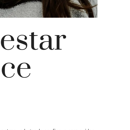
estar
oce