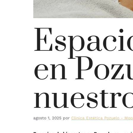
Espaci
en Poz
nuestr
agosto 1, 2025
por
Clínica Estética Pozuelo - Mo