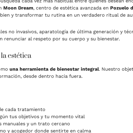
úsqueda cada vez más habitual entre quienes desean enc
En
Moon Dream
, centro de estética avanzada en
Pozuelo d
bien y transformar tu rutina en un verdadero ritual de a
ales no invasivos, aparatología de última generación y t
in renunciar al respeto por su cuerpo y su bienestar.
la estética
como
una herramienta de bienestar integral
. Nuestro objet
rmación, desde dentro hacia fuera.
de cada tratamiento
ún tus objetivos y tu momento vital
 manuales y un trato cercano
imo y acogedor donde sentirte en calma